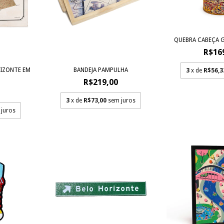
QUEBRA CABEÇA G
R$16
IZONTE EM
BANDEJA PAMPULHA
3
x de
R$56,3
R$219,00
3
x de
R$73,00
sem juros
 juros