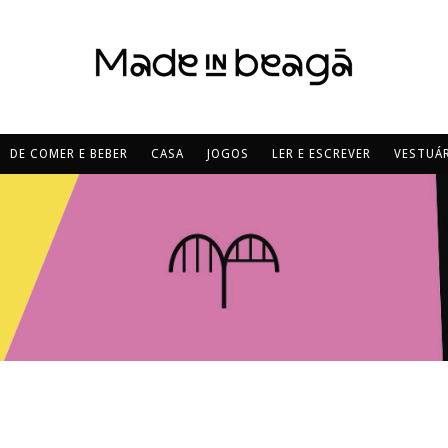
DE COMER E BEBER
CASA
JOGOS
LER E ESCREVER
VESTUÁR