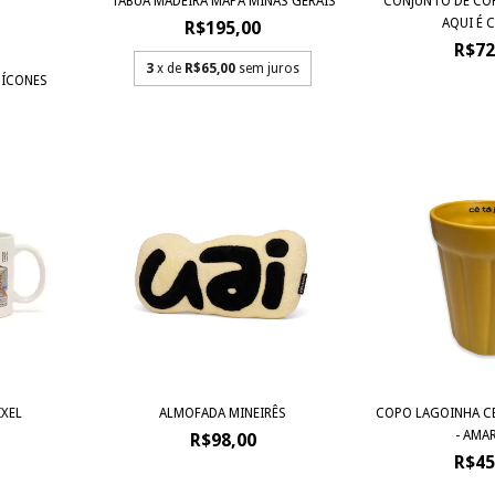
TÁBUA MADEIRA MAPA MINAS GERAIS
CONJUNTO DE CO
AQUI É C
R$195,00
R$72
3
x de
R$65,00
sem juros
 ÍCONES
IXEL
ALMOFADA MINEIRÊS
COPO LAGOINHA C
- AMA
R$98,00
R$45