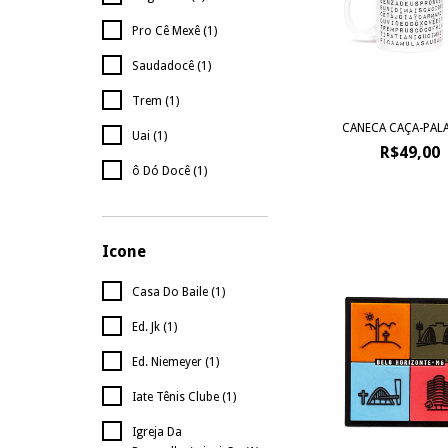
Pro Cê Mexê (1)
Saudadocê (1)
Trem (1)
CANECA CAÇA-PAL
Uai (1)
R$49,00
ô Dó Docê (1)
Icone
Casa Do Baile (1)
Ed. Jk (1)
Ed. Niemeyer (1)
Iate Tênis Clube (1)
Igreja Da