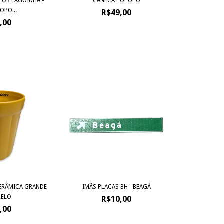
POS LAGOINHA -
CANECA PÓPÔPÓ
OPO...
R$49,00
,00
ERÂMICA GRANDE
IMÃS PLACAS BH - BEAGÁ
RELO
R$10,00
,00